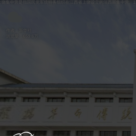
营是指国民党军统特务组织在江西省上饶设立的法西斯集中营。1941年1
跳过
退出VR模式
VR参数设置
作者：新华社
浏览量：659.6万