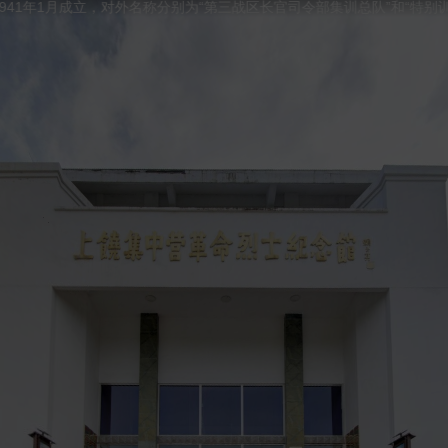
月成立，对外名称分别为“第三战区长官司令部集训总队”和“特别训练班