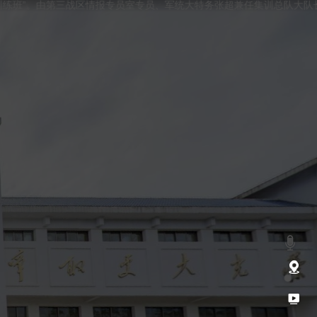
”。由第三战区情报专员室专员、军统大特务张超兼任集训总队大队长和特别